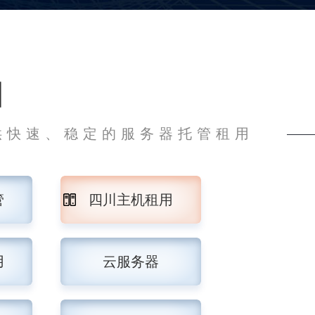
目
供快速、稳定的服务器托管租用
管
四川主机租用
用
云服务器