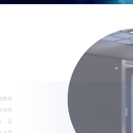
南数网
市南明
务，提
企业需