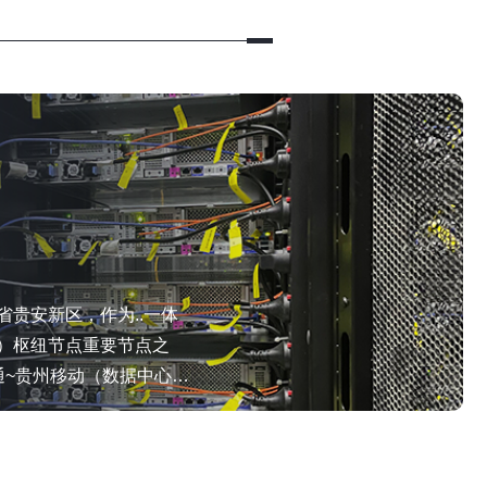
贵安新区，作为..一体
）枢纽节点重要节点之
通~贵州移动（数据中心）
据中心布局中三大集团级跨省
也是一级IT云资源池、云