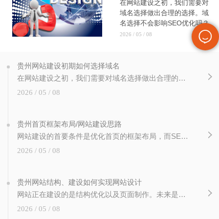
在网站建设之初，我们需要对
域名选择做出合理的选择。域
名选择不会影响SEO优化吗？
这不是..的。重要的是要知道
2026 / 05 / 08
用户搜索网站页面并不是完全
通过关键词进入的。一个值得
记忆的..域名用户会直接输
贵州网站建设初期如何选择域名
出，节省用户的搜索时间。那
在网站建设之初，我们需要对域名选择做出合理的选择。域名选择不会影响SEO优化吗？这不是..的。重要的是要知道用户搜索网站页面并不是完全通过关键词进入的。一个值得记忆的..域名用户会直接输出，节省用户的搜索时间。那我们在网站建设之初如何选择域名呢？让我们先知道！一、域名的品牌效应域名是网站的网址，所以在选择域名的时候，与
我们在网站建设之初如何选择
2026 / 05 / 08
域名呢？让我们先知道！一、
域名的品牌效应域名是网站的
网址，所以在选择域名的时
贵州首页框架布局/网站建设思路
候，与
网站建设的首要条件是优化首页的框架布局，而SEO优化的结果大多是首页参与排名，所以首页的框架布局可以有效引导用户深入网站进行指导，那么对于首页的框架布局应该注意哪些点呢？给你的一个想法！优化的目的是通过页面的设计有效提升网站的用户体验和粘性，高质量的页面具有时效性和权威性。所以，对于首页的框架布局，有必要做以下的思维布
2026 / 05 / 08
贵州网站结构、建设如何实现网站设计
网站正在建设的是结构优化以及页面制作。未来是如何通过页面的布局来改善网站的设计。页面需要实现的是内容的召唤。网站需要定义自己的网站设计和结构设计。构造如此简单，但思维的操作却很难做到。优化的目的是使用可以改善体验的设计。一.网站的内容和实施：1.根据网站目的确定网站结构导航。一般企业网站应包括：公司简介、企业动态、产品
2026 / 05 / 08