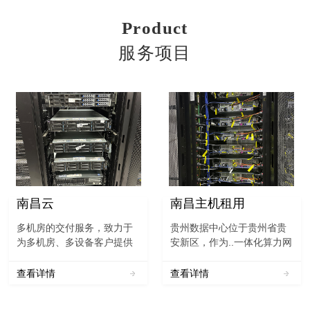
Product
服务项目
南昌云
南昌主机租用
多机房的交付服务，致力于
贵州数据中心位于贵州省贵
为多机房、多设备客户提供
安新区，作为..一体化算力网
集约化的线上与线下客户服
络国家（贵州）枢纽节点重
务支持和备件管理，助力企
要节点之一，贵州电信~贵州
查看详情
查看详情
业降低成本，驱动效率提
联通~贵州移动（数据中心）
升。与此同时拓展增值渠
不仅是“4+3+X”数据中心布局