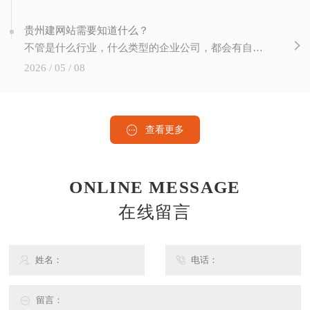
贵州建网站需要知道什么？
不管是什么行业，什么类型的企业公司，都会有自己的网站。在这个互联网技术飞速发展的时代。网站建设已经成为网络发展的重要组成部分。站长做网站要注意哪些方面？如何建设网站才能有效运营和推广？我们在建设的时候需要注意的..个问题就是域名的选择。选择域名时，简短好记是基本要求。如果要推广产品，..在域名中包含主要产品的关键词。如
2026 / 05 / 08
查看更多
ONLINE MESSAGE
在线留言